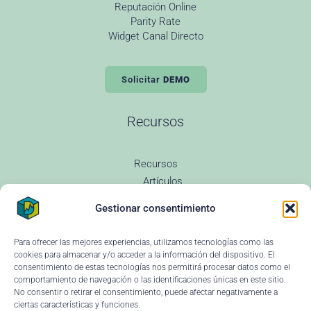
Reputación Online
Parity Rate
Widget Canal Directo
Solicitar
DEMO
Recursos
Recursos
Artículos
Todas las entradas
Gestionar consentimiento
Revenue Management
Novedades
Glosario Revenue
Para ofrecer las mejores experiencias, utilizamos tecnologías como las
Preguntas Frecuentes
cookies para almacenar y/o acceder a la información del dispositivo. El
consentimiento de estas tecnologías nos permitirá procesar datos como el
Changelog
comportamiento de navegación o las identificaciones únicas en este sitio.
Instituciones educativas
No consentir o retirar el consentimiento, puede afectar negativamente a
Ayuda y soporte
ciertas características y funciones.