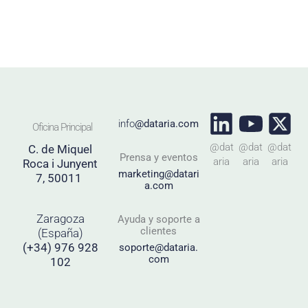
info
@dataria.com
Oficina Principal
@dat
@dat
@dat
C. de Miquel
Prensa y eventos
aria
aria
aria
Roca i Junyent
marketing@datari
7, 50011
a.com
Zaragoza
Ayuda y soporte a
clientes
(España)
(+34) 976 928
soporte@dataria.
com
102