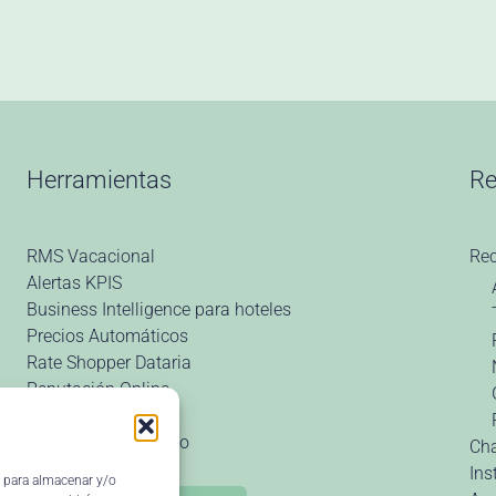
Herramientas
Re
RMS Vacacional
Re
Alertas KPIS
Business Intelligence para hoteles
Precios Automáticos
Rate Shopper Dataria
Reputación Online
Parity Rate
Widget Canal Directo
Ch
Ins
s para almacenar y/o