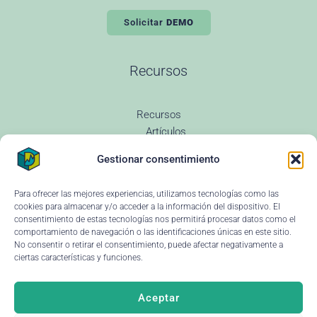
Solicitar
DEMO
Recursos
Recursos
Artículos
Todas las entradas
Gestionar consentimiento
Revenue Management
Novedades
Glosario Revenue
Para ofrecer las mejores experiencias, utilizamos tecnologías como las
Preguntas Frecuentes
cookies para almacenar y/o acceder a la información del dispositivo. El
consentimiento de estas tecnologías nos permitirá procesar datos como el
Changelog
comportamiento de navegación o las identificaciones únicas en este sitio.
Instituciones educativas
No consentir o retirar el consentimiento, puede afectar negativamente a
Ayuda y soporte
ciertas características y funciones.
Aceptar