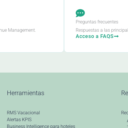
Preguntas frecuentes
venue Management.
Respuestas a las princip
Acceso a FAQS
Herramientas
Re
RMS Vacacional
Re
Alertas KPIS
Business Intelligence para hoteles