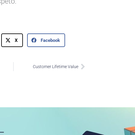
speto.
X
Facebook
Next
Customer Lifetime Value