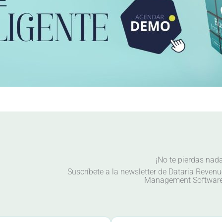
¡No te pierdas nad
Suscríbete a la newsletter de Dataria Reven
Management Software