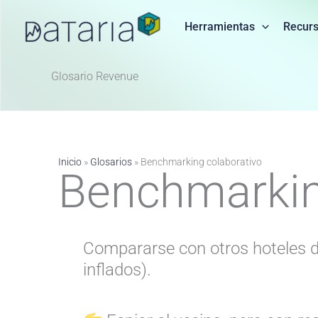
Ir
al
Herramientas
Recur
contenido
Glosario Revenue ​
Inicio
»
Glosarios
»
Benchmarking colaborativo
Benchmarkin
Compararse con otros hoteles de
inflados).