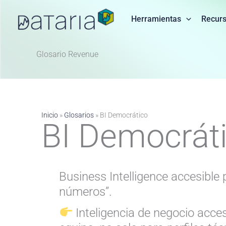
Ir
al
Herramientas
Recur
contenido
Glosario Revenue ​
Inicio
»
Glosarios
»
BI Democrático
BI Democrát
Business Intelligence accesible p
números”.
Inteligencia de negocio accesi