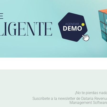
¡No te pierdas nad
Suscríbete a la newsletter de Dataria Reven
Management Software