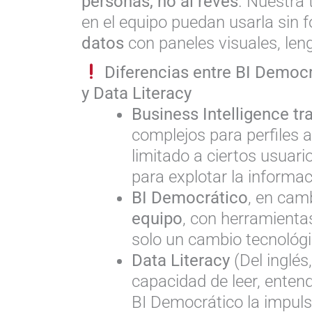
personas, no al revés
. Nuestra
en el equipo puedan usarla sin 
datos
con paneles visuales, leng
Diferencias entre BI Democrá
y Data Literacy
Business Intelligence tr
complejos para perfiles an
limitado a ciertos usuari
para explotar la informac
BI Democrático
, en cam
equipo
, con herramientas
solo un cambio tecnológic
Data Literacy
(Del inglés
capacidad de leer, entend
BI Democrático la impuls