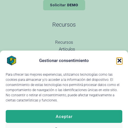
Solicitar
DEMO
Recursos
Recursos
Artículos
Todas las entradas
Gestionar consentimiento
Revenue Management
Novedades
Glosario Revenue
Para ofrecer las mejores experiencias, utilizamos tecnologías como las
Preguntas Frecuentes
cookies para almacenar y/o acceder a la información del dispositivo. El
Changelog
consentimiento de estas tecnologías nos permitirá procesar datos como el
comportamiento de navegación o las identificaciones únicas en este sitio.
Instituciones educativas
No consentir o retirar el consentimiento, puede afectar negativamente a
Ayuda y soporte
ciertas características y funciones.
Aceptar