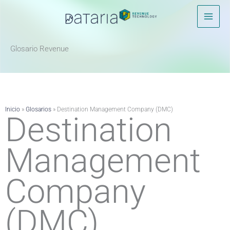
Ir
al
contenido
Glosario Revenue ​
Inicio
»
Glosarios
»
Destination Management Company (DMC)
Destination
Management
Company
(DMC)