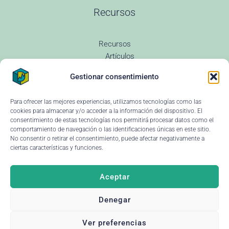
Recursos
Recursos
Artículos
Todas las entradas
Gestionar consentimiento
Revenue Management
Novedades
Glosario Revenue
Para ofrecer las mejores experiencias, utilizamos tecnologías como las
Preguntas Frecuentes
cookies para almacenar y/o acceder a la información del dispositivo. El
Changelog
consentimiento de estas tecnologías nos permitirá procesar datos como el
comportamiento de navegación o las identificaciones únicas en este sitio.
Instituciones educativas
No consentir o retirar el consentimiento, puede afectar negativamente a
Ayuda y soporte
ciertas características y funciones.
Aceptar
Denegar
© 2026 Dataria
·
Aviso legal
Deja tu reseña ↗
Ver preferencias