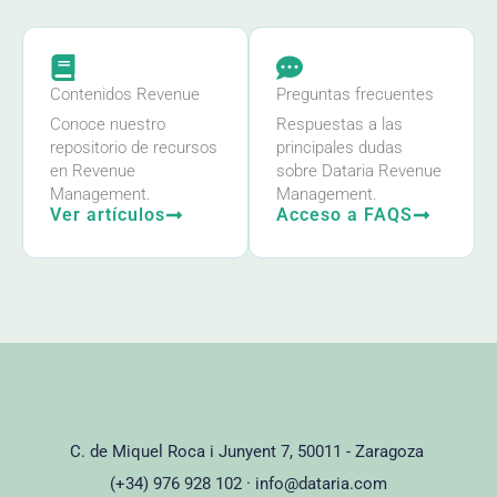
Contenidos Revenue
Preguntas frecuentes
Conoce nuestro
Respuestas a las
repositorio de recursos
principales dudas
en Revenue
sobre Dataria Revenue
Management.
Management.
Ver artículos
Acceso a FAQS
C. de Miquel Roca i Junyent 7, 50011 - Zaragoza
(+34) 976 928 102 ·
info@dataria.com