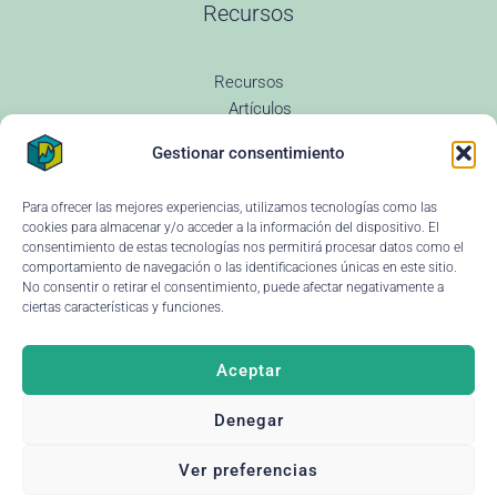
Recursos
Recursos
Artículos
Todas las entradas
Gestionar consentimiento
Revenue Management
Novedades
Glosario Revenue
Para ofrecer las mejores experiencias, utilizamos tecnologías como las
Preguntas Frecuentes
cookies para almacenar y/o acceder a la información del dispositivo. El
Changelog
consentimiento de estas tecnologías nos permitirá procesar datos como el
comportamiento de navegación o las identificaciones únicas en este sitio.
Instituciones educativas
No consentir o retirar el consentimiento, puede afectar negativamente a
Ayuda y soporte
ciertas características y funciones.
Aceptar
Denegar
© 2026 Dataria
·
Aviso legal
Deja tu reseña ↗
Ver preferencias