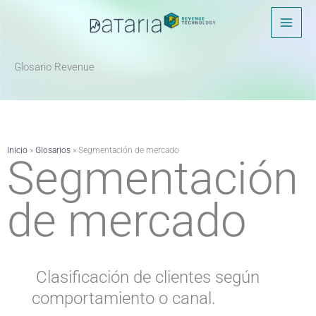
Ir
al
contenido
Glosario Revenue ​
Inicio
»
Glosarios
»
Segmentación de mercado
Segmentación
de mercado
Clasificación de clientes según
comportamiento o canal.