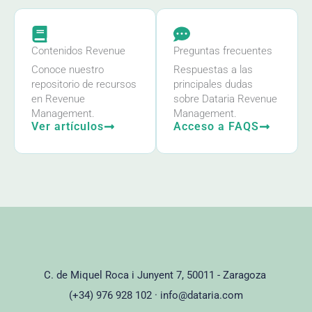
Contenidos Revenue
Preguntas frecuentes
Conoce nuestro
Respuestas a las
repositorio de recursos
principales dudas
en Revenue
sobre Dataria Revenue
Management.
Management.
Ver artículos
Acceso a FAQS
C. de Miquel Roca i Junyent 7, 50011 - Zaragoza
(+34) 976 928 102 ·
info@dataria.com