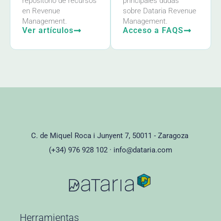
repositorio de recursos
principales dudas
en Revenue
sobre Dataria Revenue
Management.
Management.
Ver artículos
Acceso a FAQS
C. de Miquel Roca i Junyent 7, 50011 - Zaragoza
(+34) 976 928 102 ·
info@dataria.com
Herramientas