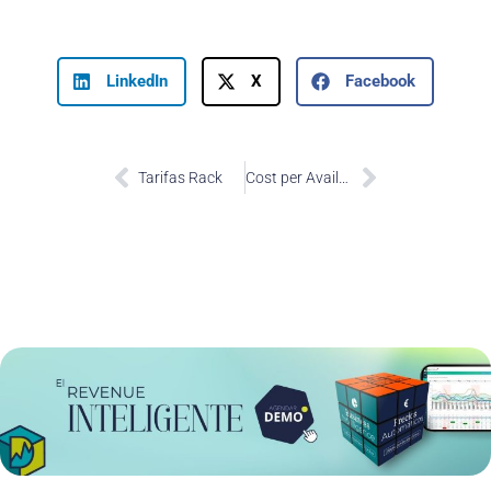
LinkedIn
X
Facebook
Prev
Next
Tarifas Rack
Cost per Available Room o CostPAR