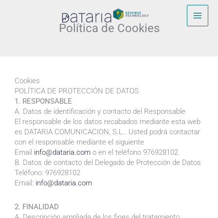
Ir
al
contenido
Política de Cookies
Cookies
POLÍTICA DE PROTECCIÓN DE DATOS
1. RESPONSABLE
A. Datos de identificación y contacto del Responsable
El responsable de los datos recabados mediante esta web
es DATARIA COMUNICACION, S.L.. Usted podrá contactar
con el responsable mediante el siguiente
Email
info@dataria.com
o en el teléfono 976928102.
B. Datos de contacto del Delegado de Protección de Datos
Teléfono: 976928102
Email:
info@dataria.com
2. FINALIDAD
A. Descripción ampliada de los fines del tratamiento