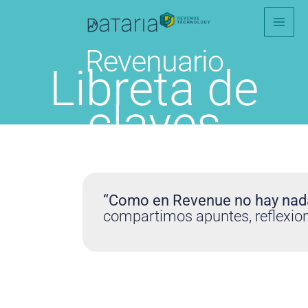
Ir
al
contenido
Revenuario
Libreta de
claves
Revenue
“Como en Revenue no hay nada
compartimos apuntes, reflexion