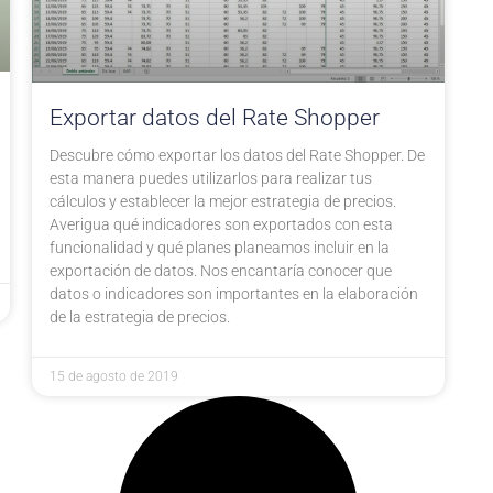
Exportar datos del Rate Shopper
Descubre cómo exportar los datos del Rate Shopper. De
esta manera puedes utilizarlos para realizar tus
cálculos y establecer la mejor estrategia de precios.
Averigua qué indicadores son exportados con esta
funcionalidad y qué planes planeamos incluir en la
exportación de datos. Nos encantaría conocer que
datos o indicadores son importantes en la elaboración
de la estrategia de precios.
15 de agosto de 2019