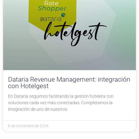
Dataria Revenue Management: integración
con Hotelgest
En Dataria seguimos facilitando la gestión hotelera con
soluciones cada vez más conectadas. Completamos la
integración de uno de nuestros
8 de noviembre de 2024