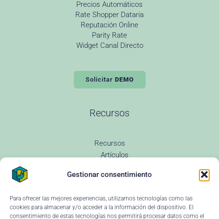
Precios Automáticos
Rate Shopper Dataria
Reputación Online
Parity Rate
Widget Canal Directo
Solicitar
DEMO
Recursos
Recursos
Artículos
Todas las entradas
Gestionar consentimiento
Revenue Management
Novedades
Glosario Revenue
Para ofrecer las mejores experiencias, utilizamos tecnologías como las
Preguntas Frecuentes
cookies para almacenar y/o acceder a la información del dispositivo. El
Changelog
consentimiento de estas tecnologías nos permitirá procesar datos como el