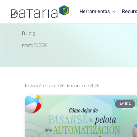
Ir
Inicio
2026
marzo
26
al
Herramientas
Recur
contenido
Blog
marzo 26, 2026
Inicio
»
Archivo de 26 de marzo de 2026
AYUDA