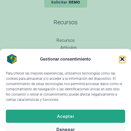
Solicitar
DEMO
Recursos
Recursos
Artículos
Todas las entradas
Gestionar consentimiento
Revenue Management
Novedades
Glosario Revenue
Para ofrecer las mejores experiencias, utilizamos tecnologías como las
Preguntas Frecuentes
cookies para almacenar y/o acceder a la información del dispositivo. El
Changelog
consentimiento de estas tecnologías nos permitirá procesar datos como el
comportamiento de navegación o las identificaciones únicas en este sitio.
Instituciones educativas
No consentir o retirar el consentimiento, puede afectar negativamente a
Ayuda y soporte
ciertas características y funciones.
Aceptar
Denegar