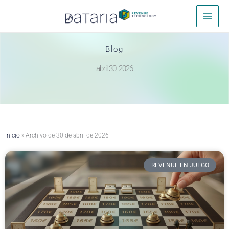
Ir
Inicio
2026
abril
30
al
contenido
Blog
abril 30, 2026
Inicio
»
Archivo de 30 de abril de 2026
REVENUE EN JUEGO