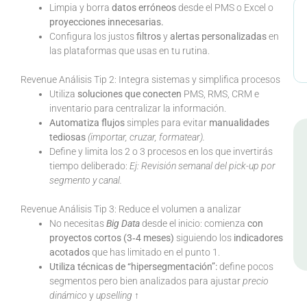
Limpia y borra
datos erróneos
desde el PMS o Excel o
proyecciones innecesarias.
Configura los
justos
filtros
y
alertas personalizadas
en
las plataformas que usas en tu rutina.
Revenue Análisis Tip 2: Integra sistemas y simplifica procesos
Utiliza
soluciones que conecten
PMS, RMS, CRM e
inventario para centralizar la información.
Automatiza flujos
simples para evitar
manualidades
tediosas
(importar, cruzar, formatear).
Define y limita los 2 o 3 procesos en los que invertirás
tiempo deliberado:
Ej: Revisión semanal del pick-up por
segmento y canal.
Revenue Análisis Tip 3: Reduce el volumen a analizar
No necesitas
Big Data
desde el inicio: comienza
con
proyectos cortos (3‑4 meses)
siguiendo los
indicadores
acotados
que has limitado en el punto 1.
Utiliza técnicas de “hipersegmentación”:
define pocos
segmentos pero bien analizados para ajustar
precio
dinámico
y
upselling ↑