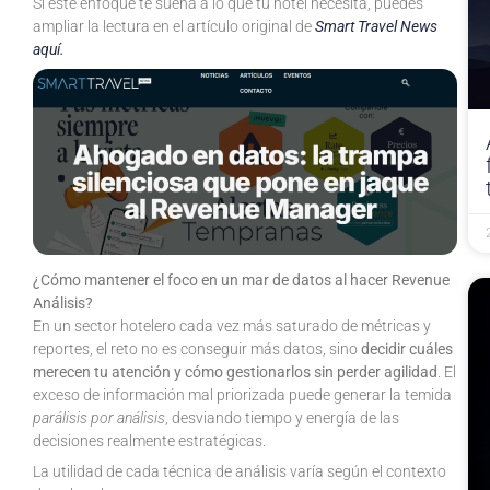
Si este enfoque te suena a lo que tu hotel necesita, puedes
ampliar la lectura en el artículo original de
Smart Travel News
aquí.
¿Cómo mantener el foco en un mar de datos al hacer Revenue
Análisis?
En un sector hotelero cada vez más saturado de métricas y
reportes, el reto no es conseguir más datos, sino
decidir cuáles
merecen tu atención y cómo gestionarlos sin perder agilidad
. El
exceso de información mal priorizada puede generar la temida
parálisis por análisis
, desviando tiempo y energía de las
decisiones realmente estratégicas.
La utilidad de cada técnica de análisis varía según el contexto