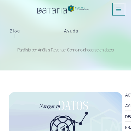
Ir
al
contenido
Blog
Ayuda
|
Parálisis por Análisis Revenue: Cómo no ahogarse en datos
AC
AY
DE
ER