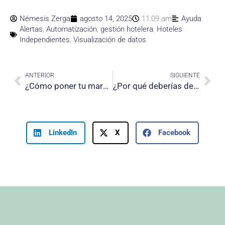
Némesis Zerga
agosto 14, 2025
11:09 am
Ayuda
Alertas
,
Automatización
,
gestión hotelera
,
Hoteles
Independientes
,
Visualización de datos
Prev
Nex
ANTERIOR
SIGUIENTE
¿Cómo poner tu marketing hotelero en primer plano?
¿Por qué deberías dejar de hacer pricing manual?
LinkedIn
X
Facebook