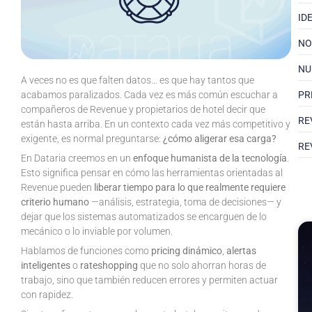
ID
NO
NU
A veces no es que falten datos… es que hay tantos que
PR
acabamos paralizados. Cada vez es más común escuchar a
compañeros de Revenue y propietarios de hotel decir que
RE
están hasta arriba. En un contexto cada vez más competitivo y
exigente, es normal preguntarse:
¿cómo aligerar esa carga?
RE
En Dataria creemos en un
enfoque humanista de la tecnología
.
Esto significa pensar en cómo las herramientas orientadas al
Revenue pueden
liberar tiempo para lo que realmente requiere
criterio humano
—análisis, estrategia, toma de decisiones— y
dejar que los sistemas automatizados se encarguen de lo
mecánico o lo inviable por volumen.
Hablamos de funciones como
pricing dinámico
,
alertas
inteligentes
o
rateshopping
que no solo ahorran horas de
trabajo, sino que también reducen errores y permiten actuar
con rapidez.