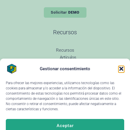
Solicitar
DEMO
Recursos
Recursos
Artículos
Todas las entradas
Gestionar consentimiento
Revenue Management
Novedades
Glosario Revenue
Para ofrecer las mejores experiencias, utilizamos tecnologías como las
Preguntas Frecuentes
cookies para almacenar y/o acceder a la información del dispositivo. El
Changelog
consentimiento de estas tecnologías nos permitirá procesar datos como el
comportamiento de navegación o las identificaciones únicas en este sitio.
Instituciones educativas
No consentir o retirar el consentimiento, puede afectar negativamente a
Ayuda y soporte
ciertas características y funciones.
Aceptar