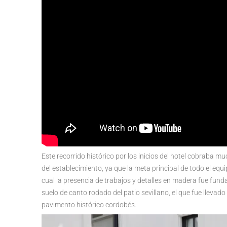
Este recorrido histórico por los inicios del hotel cobraba mu
del establecimiento, ya que la meta principal de todo el equi
cual la presencia de trabajos y detalles en madera fue fundam
suelo de canto rodado del patio sevillano, el que fue lleva
pavimento histórico cordobés.