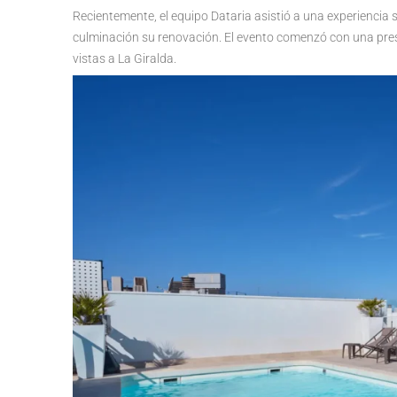
Recientemente, el equipo Dataria asistió a una experiencia s
culminación su renovación. El evento comenzó con una prese
vistas a La Giralda.