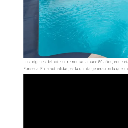
Los orígenes del hotel se remontan a hace 50 años, concreta
Fonseca. En la actualidad, es la quinta generación la que im