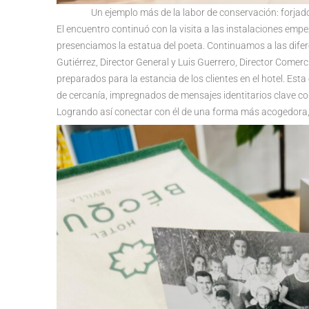
Un ejemplo más de la labor de conservación: forjad
El encuentro continuó con la visita a las instalaciones e
presenciamos la estatua del poeta. Continuamos a las dife
Gutiérrez, Director General y Luis Guerrero, Director Comerc
preparados para la estancia de los clientes en el hotel. E
de cercanía, impregnados de mensajes identitarios clave 
Logrando así conectar con él de una forma más acogedora, i