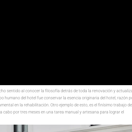
cho sentido al conocer la filosofía detrás de toda la renovación y actuali
po humano del hotel fue conservar la esencia originaria del hotel, razón p
ental en la rehabilitación. Otro ejemplo de esto, es el finísimo trabajo de
do a cabo por tres meses en una tarea manual y artesana para lograr el