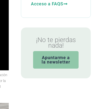
Acceso a FAQS
¡No te pierdas
nada!
Apuntarme a
la newsletter
zación
or la
l