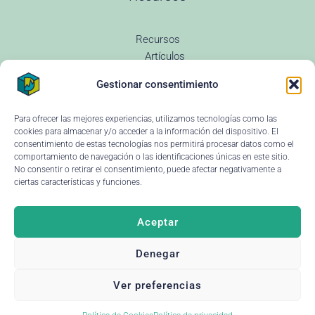
Recursos
Artículos
Todas las entradas
Gestionar consentimiento
Revenue Management
Novedades
Glosario Revenue
Para ofrecer las mejores experiencias, utilizamos tecnologías como las
Preguntas Frecuentes
cookies para almacenar y/o acceder a la información del dispositivo. El
Changelog
consentimiento de estas tecnologías nos permitirá procesar datos como el
comportamiento de navegación o las identificaciones únicas en este sitio.
Instituciones educativas
No consentir o retirar el consentimiento, puede afectar negativamente a
Ayuda y soporte
ciertas características y funciones.
Aceptar
Denegar
© 2026 Dataria
·
Aviso legal
Deja tu reseña ↗
Ver preferencias