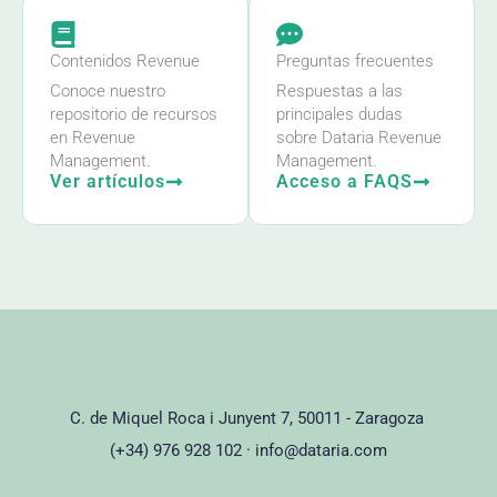
Contenidos Revenue
Preguntas frecuentes
Conoce nuestro
Respuestas a las
repositorio de recursos
principales dudas
en Revenue
sobre Dataria Revenue
Management.
Management.
Ver artículos
Acceso a FAQS
C. de Miquel Roca i Junyent 7, 50011 - Zaragoza
(+34) 976 928 102 ·
info@dataria.com