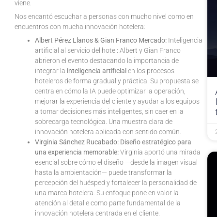
viene.
Nos encantó escuchar a personas con mucho nivel como en
encuentros con mucha innovación hotelera:
Albert Pérez Llanos & Gian Franco Mercado:
Inteligencia
artificial al servicio del hotel: Albert y Gian Franco
abrieron el evento destacando la importancia de
integrar la
inteligencia artificial
en los procesos
hoteleros de forma gradual y práctica. Su propuesta se
centra en cómo la IA puede optimizar la operación,
mejorar la experiencia del cliente y ayudar a los equipos
a tomar decisiones más inteligentes, sin caer en la
sobrecarga tecnológica. Una muestra clara de
innovación hotelera aplicada con sentido común.
Virginia Sánchez Rucabado: Diseño estratégico para
una experiencia memorable:
Virginia aportó una mirada
esencial sobre cómo el diseño —desde la imagen visual
hasta la ambientación— puede transformar la
percepción del huésped y fortalecer la personalidad de
una marca hotelera. Su enfoque pone en valor la
atención al detalle como parte fundamental de la
innovación hotelera centrada en el cliente.