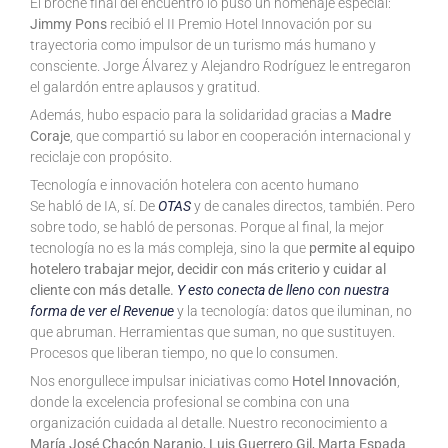
El broche final del encuentro lo puso un homenaje especial:
Jimmy Pons
recibió el II Premio Hotel Innovación por su
trayectoria como impulsor de un turismo más humano y
consciente. Jorge Álvarez y Alejandro Rodríguez le entregaron
el galardón entre aplausos y gratitud.
Además, hubo espacio para la solidaridad gracias a
Madre
Coraje
, que compartió su labor en cooperación internacional y
reciclaje con propósito.
Tecnología e innovación hotelera con acento humano
Se habló de IA, sí. De
OTAS
y de canales directos, también. Pero
sobre todo, se habló de personas. Porque al final, la mejor
tecnología no es la más compleja, sino la que
permite al equipo
hotelero trabajar mejor, decidir con más criterio y cuidar al
cliente con más detalle.
Y esto conecta de lleno con nuestra
forma de ver el Revenue
y la tecnología: datos que iluminan, no
que abruman. Herramientas que suman, no que sustituyen.
Procesos que liberan tiempo, no que lo consumen.
Nos enorgullece impulsar iniciativas como
Hotel Innovación
,
donde la excelencia profesional se combina con una
organización cuidada al detalle. Nuestro reconocimiento a
María José Chacón Naranjo, Luis Guerrero Gil, Marta Espada