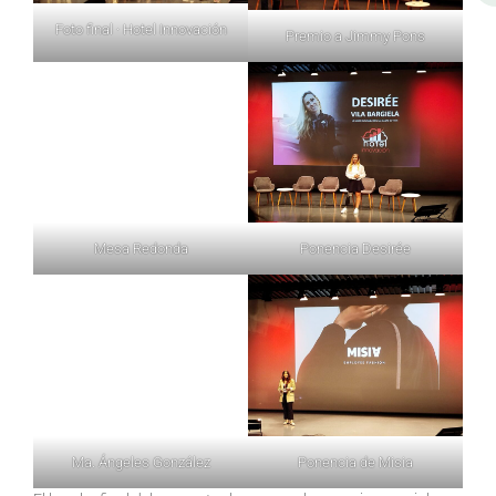
Foto final · Hotel Innovación
Premio a Jimmy Pons
Mesa Redonda
Ponencia Desirée
Ma. Ángeles González
Ponencia de Misia