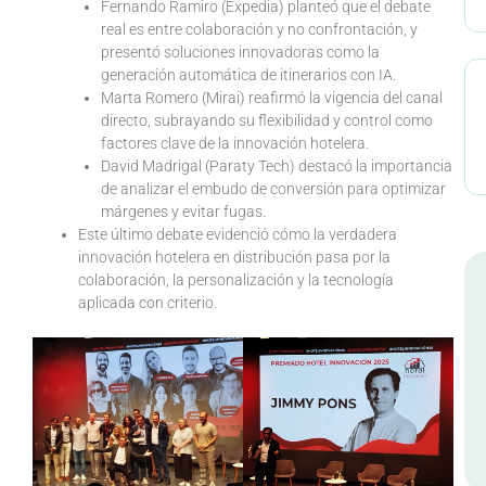
Fernando Ramiro (Expedia) planteó que el debate
real es entre colaboración y no confrontación, y
presentó soluciones innovadoras como la
generación automática de itinerarios con IA.
Marta Romero (Mirai) reafirmó la vigencia del canal
directo, subrayando su flexibilidad y control como
factores clave de la innovación hotelera.
David Madrigal (Paraty Tech) destacó la importancia
de analizar el embudo de conversión para optimizar
márgenes y evitar fugas.
Este último debate evidenció cómo la verdadera
innovación hotelera en distribución pasa por la
colaboración, la personalización y la tecnología
aplicada con criterio.