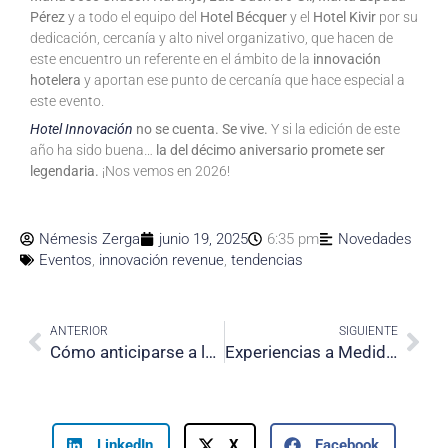
Pérez
y a todo el equipo del
Hotel Bécquer
y el
Hotel Kivir
por su
dedicación, cercanía y alto nivel organizativo, que hacen de
este encuentro un referente en el ámbito de la
innovación
hotelera
y aportan ese punto de cercanía que hace especial a
este evento.
Hotel Innovación
no se cuenta. Se vive.
Y si la edición de este
año ha sido buena…
la del décimo aniversario promete ser
legendaria.
¡Nos vemos en 2026!
Némesis Zerga
junio 19, 2025
6:35 pm
Novedades
Eventos
,
innovación revenue
,
tendencias
Prev
Nex
ANTERIOR
SIGUIENTE
Cómo anticiparse a la demanda hotelera con ayuda de alertas KPI inteligentes
Experiencias a Medida: Hotel Como Tú Quieras, personalización para un Revenue Sostenible
LinkedIn
X
Facebook