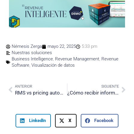
Némesis Zerga
mayo 22, 2025
5:33 pm
Nuestras soluciones
Business Intelligence
,
Revenue Management
,
Revenue
Software
,
Visualización de datos
Prev
Nex
ANTERIOR
SIGUIENTE
RMS vs pricing automático en hoteles · Cómo tomar el control del pricing de tu hotel
¿Cómo recibir informes hoteleros automáticos al correo cada mañana?
LinkedIn
X
Facebook