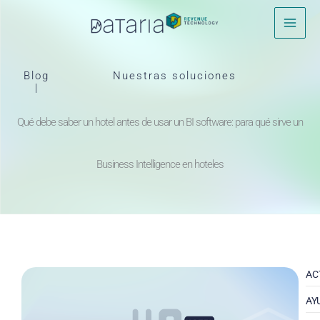
Ir
al
contenido
Blog
Nuestras soluciones
|
Qué debe saber un hotel antes de usar un BI software: para qué sirve un
Business Intelligence en hoteles
AC
AY