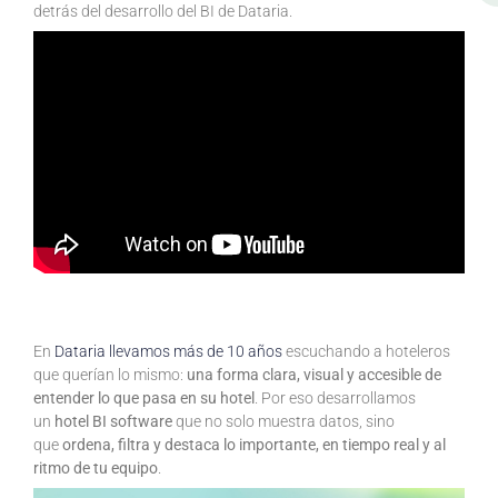
detrás del desarrollo del BI de Dataria.
En
Dataria llevamos más de 10 años
escuchando a hoteleros
que querían lo mismo:
una forma clara, visual y accesible de
entender lo que pasa en su hotel
. Por eso desarrollamos
un
hotel BI software
que no solo muestra datos, sino
que
ordena, filtra y destaca lo importante, en tiempo real y al
ritmo de tu equipo
.