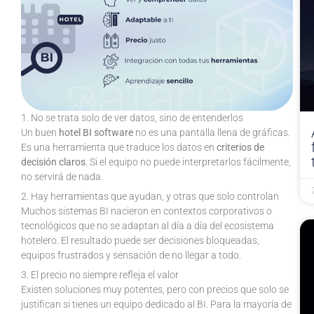
1. No se trata solo de ver datos, sino de entenderlos
Un buen
hotel BI software
no es una pantalla llena de gráficas.
Es una herramienta que traduce los datos en
criterios de
decisión claros
. Si el equipo no puede interpretarlos fácilmente,
no servirá de nada.
2. Hay herramientas que ayudan, y otras que solo controlan
Muchos sistemas BI nacieron en contextos corporativos o
tecnológicos que no se adaptan al día a día del ecosistema
hotelero. El resultado puede ser decisiones bloqueadas,
equipos frustrados y sensación de no llegar a todo.
3. El precio no siempre refleja el valor
Existen soluciones muy potentes, pero con precios que solo se
justifican si tienes un equipo dedicado al BI. Para la mayoría de