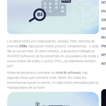
DE
ER
ID
NO
NU
Los datos están por todas partes: canales, PMS, motores de
PR
reserva,
OTAs
, reputación online, precios, competencia… y cada
día se suman más. En este contexto, el Business Intelligence
RE
(Hotel BI Software) se ha convertido en una palabra de moda y
una promesa de orden y control. Pero, ¿es realmente siempre
RE
así?
Antes de lanzarse a contratar un
hotel BI software
, hay
algunas cosas que conviene tener claras. No todas las
herramientas hacen lo mismo, ni todas están pensadas para la
realidad diaria de un hotel.