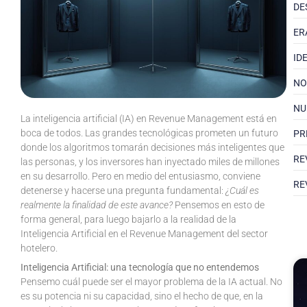
DE
ER
ID
NO
NU
La inteligencia artificial (IA) en Revenue Management está en
boca de todos. Las grandes tecnológicas prometen un futuro
PR
donde los algoritmos tomarán decisiones más inteligentes que
RE
las personas, y los inversores han inyectado miles de millones
en su desarrollo. Pero en medio del entusiasmo, conviene
RE
detenerse y hacerse una pregunta fundamental:
¿Cuál es
realmente la finalidad de este avance?
Pensemos en esto de
forma general, para luego bajarlo a la realidad de la
Inteligencia Artificial en el Revenue Management del sector
hotelero.
Inteligencia Artificial: una tecnología que no entendemos
Pensemo cuál puede ser el mayor problema de la IA actual. No
es su potencia ni su capacidad, sino el hecho de que, en la