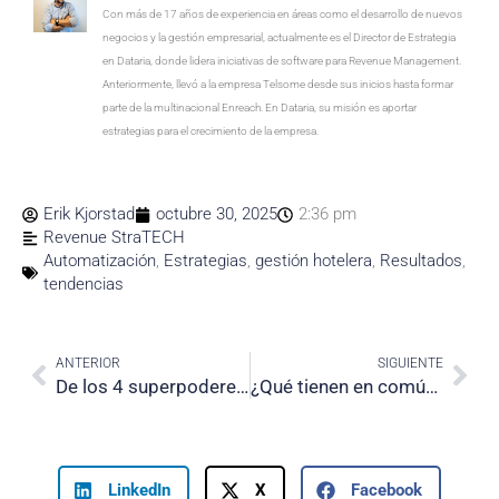
Con más de 17 años de experiencia en áreas como el desarrollo de nuevos
negocios y la gestión empresarial, actualmente es el Director de Estrategia
en Dataria, donde lidera iniciativas de software para Revenue Management.
Anteriormente, llevó a la empresa Telsome desde sus inicios hasta formar
parte de la multinacional Enreach. En Dataria, su misión es aportar
estrategias para el crecimiento de la empresa.
Erik Kjorstad
octubre 30, 2025
2:36 pm
Revenue StraTECH
Automatización
,
Estrategias
,
gestión hotelera
,
Resultados
,
tendencias
Prev
Nex
ANTERIOR
SIGUIENTE
De los 4 superpoderes de un RMS Vacacional a reinventar la operativa vacacional
¿Qué tienen en común la estrategia hotelera comercial y el fútbol?
LinkedIn
X
Facebook