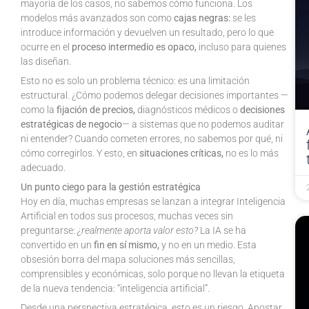
mayoría de los casos, no sabemos cómo funciona. Los
modelos más avanzados son como
cajas negras:
se les
introduce información y devuelven un resultado, pero lo que
ocurre en el
proceso intermedio es opaco,
incluso para quienes
las diseñan.
Esto no es solo un problema técnico: es una limitación
estructural. ¿Cómo podemos delegar decisiones importantes —
como la
fijación de precios,
diagnósticos médicos o
decisiones
estratégicas de negocio
— a sistemas que no podemos auditar
ni entender? Cuando cometen errores, no sabemos por qué, ni
cómo corregirlos. Y esto, en
situaciones críticas,
no es lo más
adecuado.
Un punto ciego para la gestión estratégica
Hoy en día, muchas empresas se lanzan a integrar Inteligencia
Artificial en todos sus procesos, muchas veces sin
preguntarse:
¿realmente aporta valor esto?
La IA se ha
convertido en un
fin en sí mismo,
y no en un medio. Esta
obsesión borra del mapa soluciones más sencillas,
comprensibles y económicas, solo porque no llevan la etiqueta
de la nueva tendencia: “inteligencia artificial”.
Desde una perspectiva estratégica, esto es un riesgo. Apostar