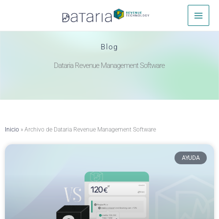
Ir
Inicio
Dataria Revenue Management Software
al
contenido
Blog
Dataria Revenue Management Software
Inicio
»
Archivo de Dataria Revenue Management Software
AYUDA