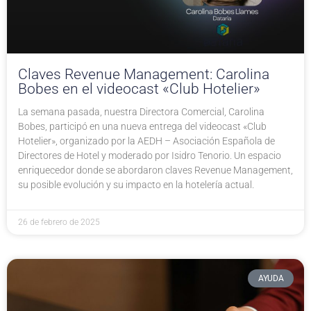
Claves Revenue Management: Carolina
Bobes en el videocast «Club Hotelier»
La semana pasada, nuestra Directora Comercial, Carolina
Bobes, participó en una nueva entrega del videocast «Club
Hotelier», organizado por la AEDH – Asociación Española de
Directores de Hotel y moderado por Isidro Tenorio. Un espacio
enriquecedor donde se abordaron claves Revenue Management,
su posible evolución y su impacto en la hotelería actual.
26 de febrero de 2025
AYUDA