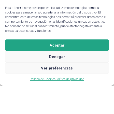
Dataria Revenue Technology en Fitur 2025
Para ofrecer las mejores experiencias, utilizamos tecnologías como las
por Aragón TV
cookies para almacenar y/o acceder a la información del dispositivo. El
consentimiento de estas tecnologías nos permitirá procesar datos como el
Este año, desde Dataria Revenue Technology dejamos nuestra
comportamiento de navegación o las identificaciones únicas en este sitio.
huella en FITUR 2025 gracias a nuestro compromiso con la
No consentir o retirar el consentimiento, puede afectar negativamente a
transformación de
ciertas características y funciones.
28 de enero de 2025
Aceptar
Denegar
NOVEDADES
Ver preferencias
Política de Cookies
Política de privacidad