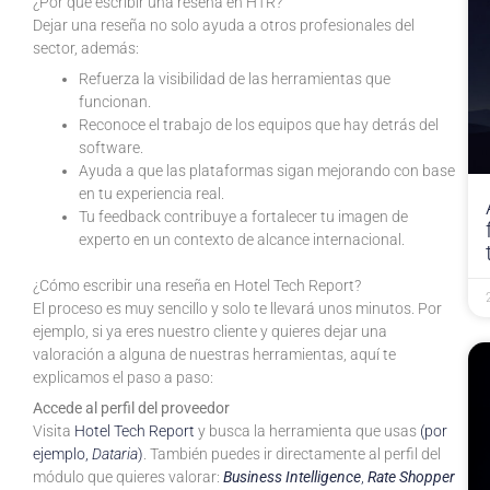
¿Por qué escribir una reseña en HTR?
Dejar una reseña no solo ayuda a otros profesionales del
sector, además:
Refuerza la visibilidad de las herramientas que
funcionan.
Reconoce el trabajo de los equipos que hay detrás del
software.
Ayuda a que las plataformas sigan mejorando con base
en tu experiencia real.
Tu feedback contribuye a fortalecer tu imagen de
experto en un contexto de alcance internacional.
¿Cómo escribir una reseña en Hotel Tech Report?
El proceso es muy sencillo y solo te llevará unos minutos. Por
ejemplo, si ya eres nuestro cliente y quieres dejar una
valoración a alguna de nuestras herramientas, aquí te
explicamos el paso a paso:
Accede al perfil del proveedor
Visita
Hotel Tech Report
y busca la herramienta que usas
(por
ejemplo,
Dataria
)
. También puedes ir directamente al perfil del
módulo que quieres valorar:
Business Intelligence
,
Rate Shopper