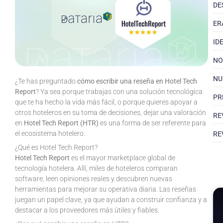
DE
ER
ID
NO
NU
¿Te has preguntado
cómo escribir una reseña en Hotel Tech
Report
? Ya sea porque trabajas con una solución tecnológica
PR
que te ha hecho la vida más fácil, o porque quieres apoyar a
otros hoteleros en su toma de decisiones, dejar una valoración
RE
en
Hotel Tech Report (HTR)
es una forma de ser referente para
el ecosistema hotelero.
RE
¿Qué es Hotel Tech Report?
Hotel Tech Report
es el mayor marketplace global de
tecnología hotelera. Allí, miles de hoteleros comparan
software, leen opiniones reales y descubren nuevas
herramientas para mejorar su operativa diaria. Las reseñas
juegan un papel clave, ya que ayudan a construir confianza y a
destacar a los proveedores más útiles y fiables.