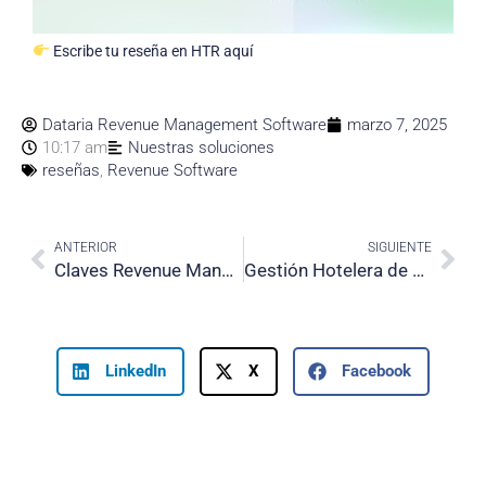
Escribe tu reseña en HTR aquí
Dataria Revenue Management Software
marzo 7, 2025
10:17 am
Nuestras soluciones
reseñas
,
Revenue Software
Prev
Nex
ANTERIOR
SIGUIENTE
Claves Revenue Management: Carolina Bobes en el videocast «Club Hotelier»
Gestión Hotelera de datos: Claves para una estrategia precisa y confiable
LinkedIn
X
Facebook