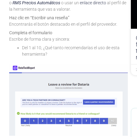
o
RMS Precios Automáticos
o usar un
enlace directo
al perfil de
la herramienta que vas a valorar.
Haz clic en “Escribir una reseña”
Encontrarás el botón destacado en el perfil del proveedor.
Completa el formulario
Escribe de forma clara y sincera:
Del 1 al 10, ¿Qué tanto recomendarías el uso de esta
herramienta?