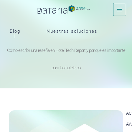
Ir
al
contenido
Blog
Nuestras soluciones
|
Cómo escribir una reseña en Hotel Tech Report y por qué es importante
para los hoteleros
AC
AY