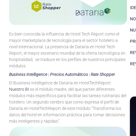
ID
NO
NU
Es bien conocida la influencia de Hotel Tech Report como el
mayor marketplace de tecnología para el sector hotelero a
PR
nivel internacional. La presencia de Dataria en Hotel Tech
RE
Report, el mayor escenario mundial de la oferta tecnológica en
hospitalidad, se traduce en los perfiles de nuestros principales
RE
módulos:
Business Intelligence
|
Precios Automáticos
|
Rate Shopper
El Business Intelligence de Dataria en HotelTechReport
Nuestro BI
es el módulo madre, del que parten diferentes
módulos más específicos para facilitar las tareas rutinarias del
hotelero. Un segundo cerebro que como expresa el perfil de
Dataria en HotelTechReport de este módulo “Transforma los
datos del hotel en información práctica para tomar decisiones
más inteligentes y rápidas”.