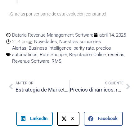
¡Gracias por ser parte de esta evolución constante!
Dataria Revenue Management Software
abril 14, 2025
2:14 pm
Novedades
,
Nuestras soluciones
Alertas
,
Business Intelligence
,
parity rate
,
precios
automáticos
,
Rate Shopper
,
Reputación Online
,
reseñas
,
Revenue Software
,
RMS
Prev
Nex
ANTERIOR
SIGUIENTE
Estrategia de Marketing para Hoteles Pequeños: Cómo destacar en un mercado competitivo
Precios dinámicos, reglas personalizadas y decisiones más sólidas en los nuevos algoritmos de pricing hotelero
LinkedIn
X
Facebook