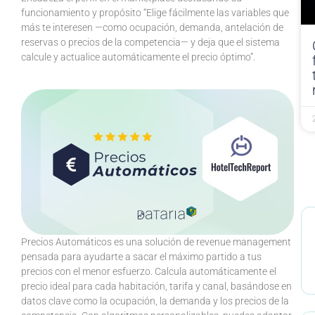
funcionamiento y propósito “Elige fácilmente las variables que
más te interesen —como ocupación, demanda, antelación de
reservas o precios de la competencia— y deja que el sistema
calcule y actualice automáticamente el precio óptimo”.
Precios Automáticos es una solución de revenue management
pensada para ayudarte a sacar el máximo partido a tus
precios con el menor esfuerzo. Calcula automáticamente el
precio ideal para cada habitación, tarifa y canal, basándose en
datos clave como la ocupación, la demanda y los precios de la