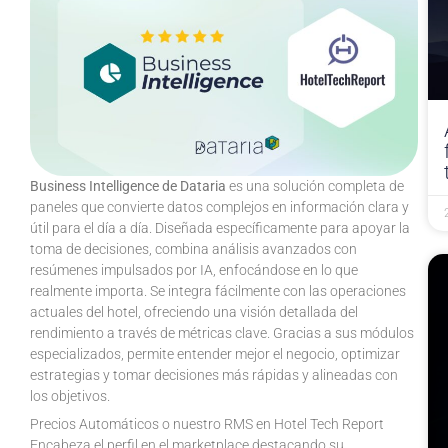
Business Intelligence de Dataria
es una solución completa de
paneles que convierte datos complejos en información clara y
útil para el día a día. Diseñada específicamente para apoyar la
toma de decisiones, combina análisis avanzados con
resúmenes impulsados por IA, enfocándose en lo que
realmente importa. Se integra fácilmente con las operaciones
actuales del hotel, ofreciendo una visión detallada del
rendimiento a través de métricas clave. Gracias a sus módulos
especializados, permite entender mejor el negocio, optimizar
estrategias y tomar decisiones más rápidas y alineadas con
los objetivos.
Precios Automáticos o nuestro RMS en Hotel Tech Report
Encabeza el perfil en el marketplace destacando su