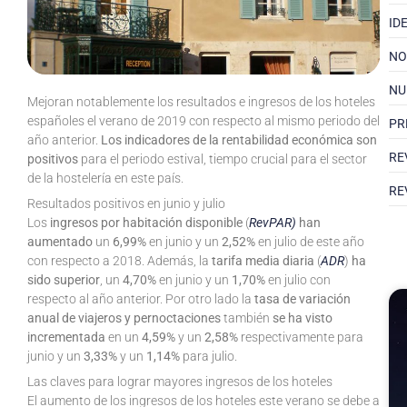
ID
NO
NU
Mejoran notablemente los resultados e ingresos de los hoteles
españoles el verano de 2019 con respecto al mismo periodo del
PR
año anterior.
Los indicadores de la rentabilidad económica son
RE
positivos
para el periodo estival, tiempo crucial para el sector
de la hostelería en este país.
RE
Resultados positivos en junio y julio
Los
ingresos por habitación disponible
(
RevPAR)
han
aumentado
un
6,99%
en junio y un
2,52%
en julio de este año
con respecto a 2018. Además, la
tarifa media diaria
(
ADR
)
ha
sido superior
, un
4,70%
en junio y un
1,70%
en julio con
respecto al año anterior. Por otro lado la
tasa de variación
anual de viajeros y pernoctaciones
también
se ha visto
incrementada
en un
4,59%
y un
2,58%
respectivamente para
junio y un
3,33%
y un
1,14%
para julio.
Las claves para lograr mayores ingresos de los hoteles
El aumento de los ingresos de los hoteles este verano se debe a