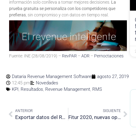
información solo conlleva a tomar mejores decisiones.
La
prueba gratuita se personaliza con los competidores que
prefieras
, sin compromiso y con datos en tiempo real.
Fuente: INE (28/08/2019) –
RevPAR
–
ADR
–
Pernoctaciones
Dataria Revenue Management Software
agosto 27, 2019
12:45 pm
Novedades
KPI
,
Resultados
,
Revenue Management
,
RMS
Prev
Nex
ANTERIOR
SIGUIENTE
Exportar datos del Rate Shopper
Fitur 2020, nuevas oportunidades para tu negocio