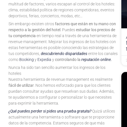
multitud de factores, varios escapan al control de los hoteles:
clima, estabilidad política de regiones competidoras, eventos
deportivos, ferias, conciertos, modas, etc…
Sin embargo existen otros
factores que están en tu mano con
respecto a la gestión del hotel
. Puedes
estudiar los precios de
tu competencia
en tiempo real a través de una herramienta de
revenue management. Mejorar los ingresos de los hoteles con
estas herramientas es posible conociendo las estrategias de
tus competidores,
descubriendo disparidades
entre los canales
como
Booking
y
Expedia
y
controlando la
reputación online.
Nunca ha sido tan sencillo aumentar los ingresos de los
hoteles
Nuestra herramienta de revenue management es realmente
fácil de utilizar
. Nos hemos esforzado para que los clientes
puedan consultar ayudas que resuelvan sus dudas. Además,
te ayudaremos a configurar o personalizar lo que necesites
para exprimir la herramienta.
¿Qué puedes perder si pides una prueba gratuita?
Quizá utilices
actualmente una herramienta o software que te proporcione
datos de la competencia. Estamos seguros de que más